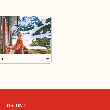
em
Om DNT