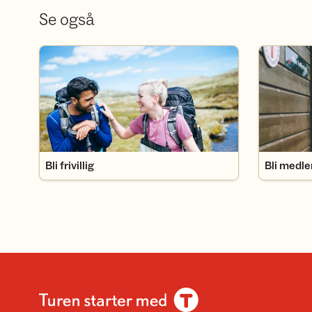
Se også
Bli frivillig
Bli medlem
Bli frivillig
Bli medl