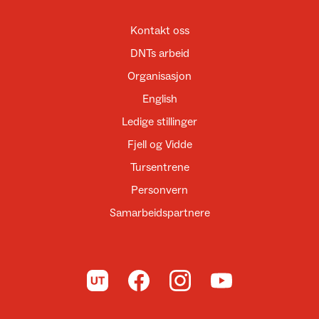
Kontakt oss
DNTs arbeid
Organisasjon
English
Ledige stillinger
Fjell og Vidde
Tursentrene
Personvern
Samarbeidspartnere
Til UT.no
Til DNT på Facebook
Til DNT på Instagram
Til DNT på YouTube