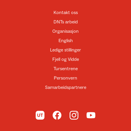
Kontakt oss
DNTs arbeid
Organisasjon
English
Ledige stillinger
Fjell og Vidde
Tursentrene
Personvern
Samarbeidspartnere
Til UT.no
Til DNT på Facebook
Til DNT på Instagram
Til DNT på YouTube