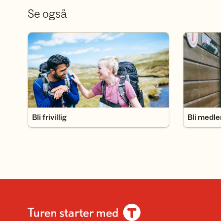
Se også
Bli frivillig
Bli medlem
Bli frivillig
Bli medl