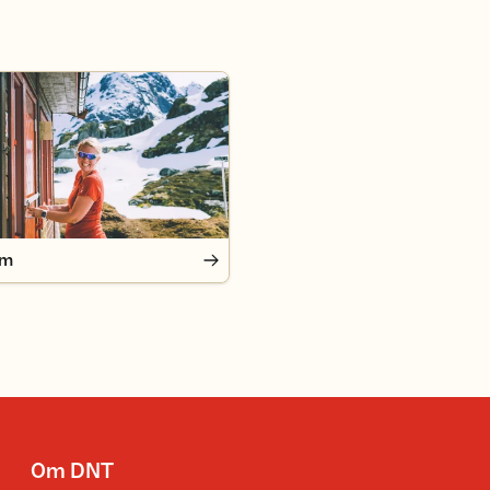
em
Om DNT