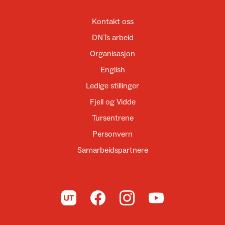
Kontakt oss
DNTs arbeid
Organisasjon
English
Ledige stillinger
Fjell og Vidde
Tursentrene
Personvern
Samarbeidspartnere
Til UT.no
Til DNT på Facebook
Til DNT på Instagram
Til DNT på YouTube