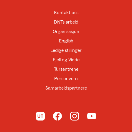
Kontakt oss
DNTs arbeid
Organisasjon
English
Ledige stillinger
Fjell og Vidde
Tursentrene
Personvern
Samarbeidspartnere
Til UT.no
Til DNT på Facebook
Til DNT på Instagram
Til DNT på YouTube