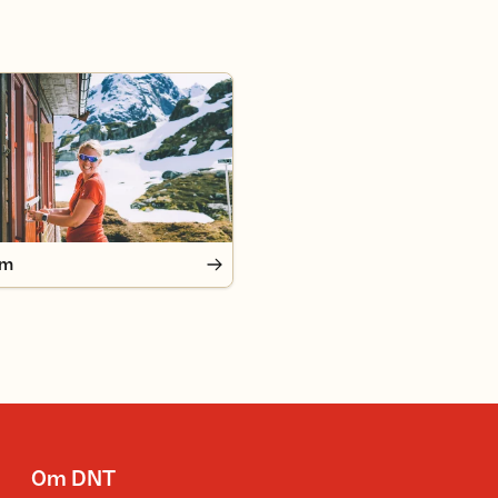
em
Om DNT