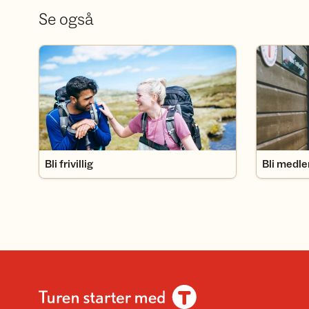
Se også
Bli frivillig
Bli medlem
Bli frivillig
Bli medl