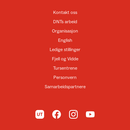
Kontakt oss
DNTs arbeid
Organisasjon
English
Ledige stillinger
Fjell og Vidde
Tursentrene
Personvern
Samarbeidspartnere
Til UT.no
Til DNT på Facebook
Til DNT på Instagram
Til DNT på YouTube