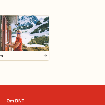
em
Om DNT