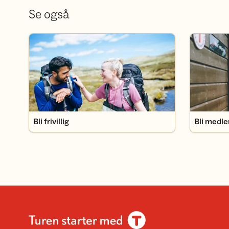
Se også
Bli frivillig
Bli medlem
Bli frivillig
Bli medl