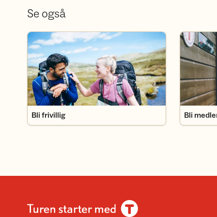
Se også
Bli frivillig
Bli medlem
Bli frivillig
Bli medl