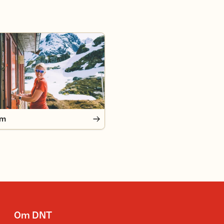
em
Om DNT