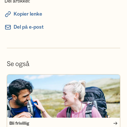
Del artikkel:
Kopier lenke
Del på e-post
Se også
Bli frivillig
Bli frivillig