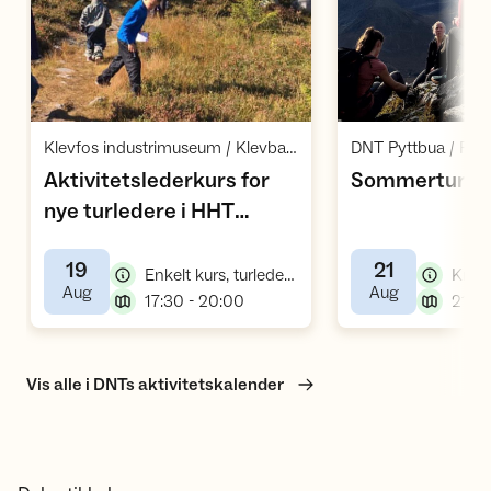
Åpne aktivitet
Å
,
Klevfos industrimuseum / Klevbakken 45 / Ådalsbruk
DNT Pyttbua / Ra
Aktivitetslederkurs for
Sommerturled
nye turledere i HHT
,
Barnas Turlag
19
21
,
Enkelt kurs, turlederkurs
,
,
Aug
Aug
,
17:30 - 20:00
Vis alle i DNTs aktivitetskalender