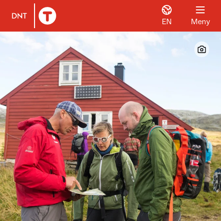
EN
Meny
Til DNT.no forside