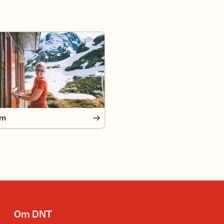
em
Om DNT