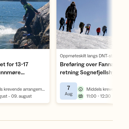
Åpne aktivitet
Åpne aktivite
t for 13-17
Breføring over Fannaråkbr
,
unnmøre
retning Sognefjellshytta
,
26)
7
,
Middels krevende arrangement, vannaktivitet
Middels krevende an
,
Aug
,
,
gust - 09. august
11:00 - 12:30