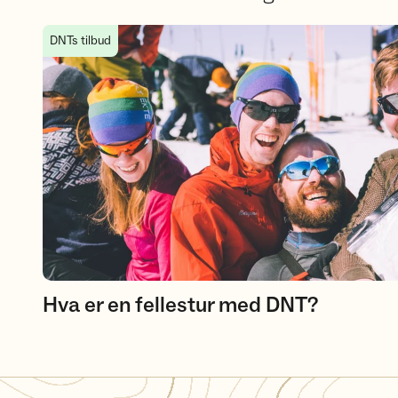
Hva er en fellestur med DNT?
DNTs tilbud
Hva er en fellestur med DNT?