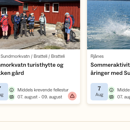
Åpne aktivitet
,
,
Sundmorkvatn / Bratteli / Bratteli
Rjånes
morkvatn turisthytte og
Sommeraktivite
,
ken gård
åringer med S
Friluftsråd (NF
7
7
,
Middels krevende fellestur
,
,
ug
Aug
,
07. august - 09. august
07. au