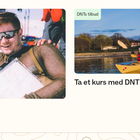
Ta et kurs med DNT
DNTs tilbud
Ta et kurs med DNT