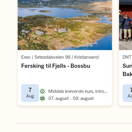
Åpne aktivitet
,
Esso / Setesdalsveien 98 / Kristiansand
DNT 
,
Fersking til Fjells - Bossbu
Sun
Bak
7
,
Middels krevende kurs, introkurs friluftsliv
,
Aug
A
,
07. august - 09. august