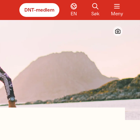
DNT-medlem
EN
Søk
Meny