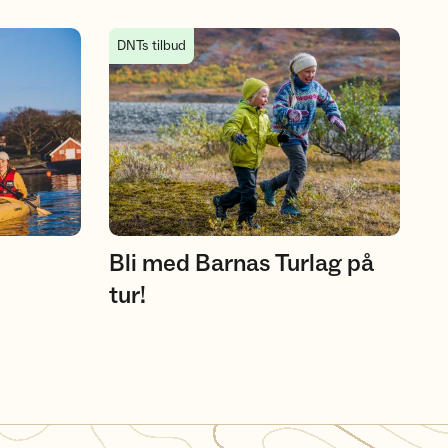
Bli med Barnas Turlag på tur!
DNTs tilbud
Bli med Barnas Turlag på
tur!