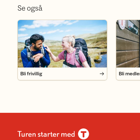
Se også
Bli frivillig
Bli medlem
Bli frivillig
Bli medl