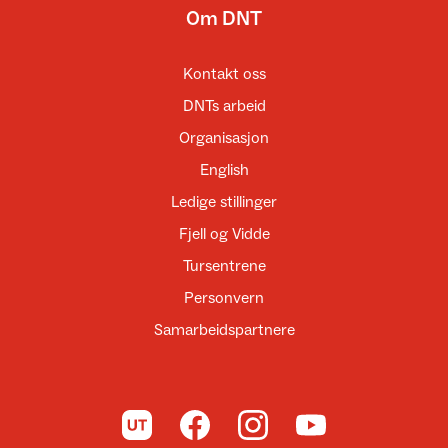
Om DNT
Kontakt oss
DNTs arbeid
Organisasjon
English
Ledige stillinger
Fjell og Vidde
Tursentrene
Personvern
Samarbeidspartnere
Til UT.no
Til DNT på Facebook
Til DNT på Instagram
Til DNT på YouTube