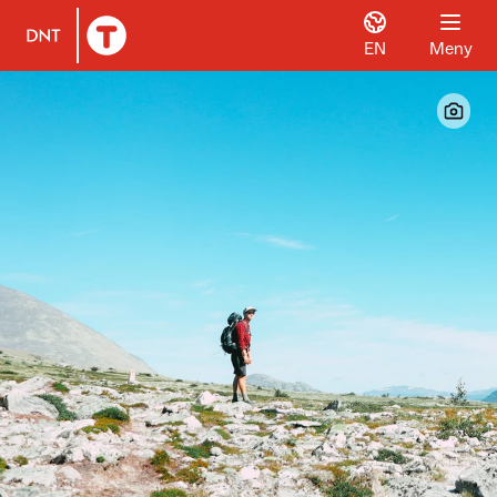
EN
Meny
Til DNT.no forside