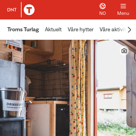
NO
Menu
To DNT.no frontpage
Scr
Troms Turlag
Aktuelt
Våre hytter
Våre aktiviteter