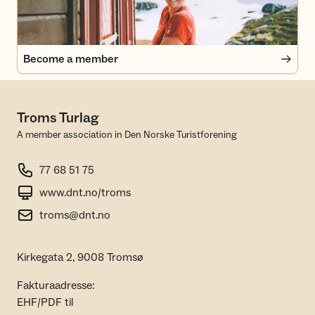
Become a member
Troms Turlag
A member association in Den Norske Turistforening
77 68 51 75
www.dnt.no/troms
troms@dnt.no
Kirkegata 2, 9008 Tromsø
Fakturaadresse:
EHF/PDF til