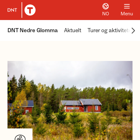
NO
Menu
To DNT.no frontpage
Scr
DNT Nedre Glomma
Aktuelt
Turer og aktiviteter