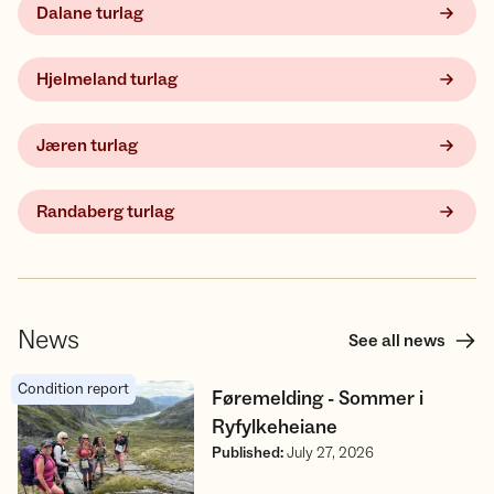
Dalane turlag
Hjelmeland turlag
Jæren turlag
Randaberg turlag
News
See all news
Condition report
Føremelding - Sommer i Ryfylkeheiane
Føremelding - Sommer i
Ryfylkeheiane
Published
:
July 27, 2026