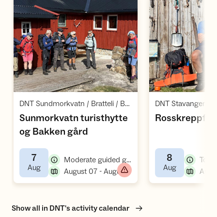
Open activities
O
,
DNT Sundmorkvatn / Bratteli / Bratteli
Sunmorkvatn turisthytte
Rosskreppfjo
,
og Bakken gård
7
8
,
Moderate guided group hike/tour
,
,
Aug
Aug
,
August 07 - August 09
Show all in DNT's activity calendar