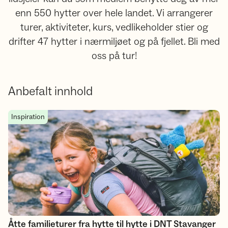
enn 550 hytter over hele landet. Vi arrangerer
turer, aktiviteter, kurs, vedlikeholder stier og
drifter 47 hytter i nærmiljøet og på fjellet. Bli med
oss på tur!
Anbefalt innhold
Åtte familieturer fra hytte til hytte i DNT Stavanger
Inspiration
Åtte familieturer fra hytte til hytte i DNT Stavanger