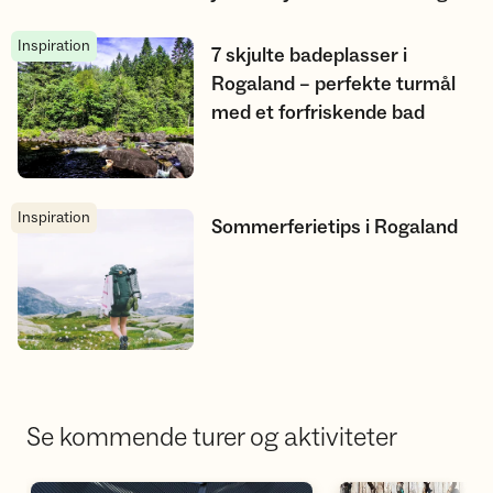
Inspiration
7 skjulte badeplasser i Rogaland – perfekte turmål med et forf
7 skjulte badeplasser i
Rogaland – perfekte turmål
med et forfriskende bad
Inspiration
Sommerferietips i Rogaland
Sommerferietips i Rogaland
Se kommende turer og aktiviteter