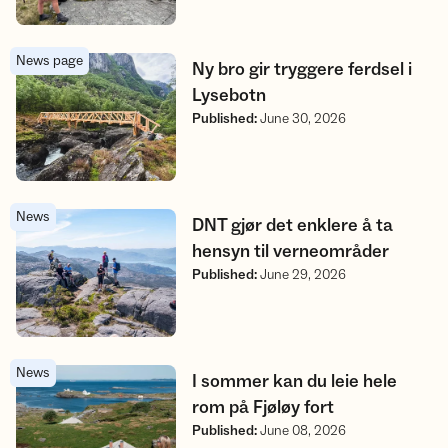
News page
Ny bro gir tryggere ferdsel i Lysebotn
Ny bro gir tryggere ferdsel i
Lysebotn
Published
:
June 30, 2026
News
DNT gjør det enklere å ta hensyn til verneområder
DNT gjør det enklere å ta
hensyn til verneområder
Published
:
June 29, 2026
News
I sommer kan du leie hele rom på Fjøløy fort
I sommer kan du leie hele
rom på Fjøløy fort
Published
:
June 08, 2026