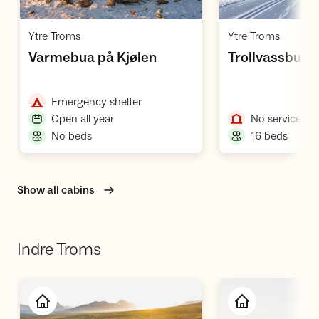
Open cabin
O
,
,
Ytre Troms
Ytre Troms
,
,
Varmebua på Kjølen
Trollvassbu
,
Emergency shelter
,
,
Open all year
No service
,
,
No beds
16 beds
Show all cabins
Indre Troms