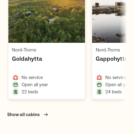
Open cabin
O
,
,
Nord-Troms
Nord-Troms
,
,
Goldahytta
Gappohytta
,
,
No service
No service
,
,
Open all year
Open all year
,
,
22 beds
24 beds
Show all cabins