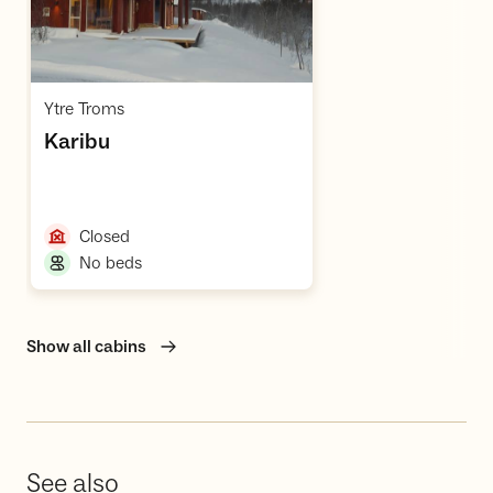
Open cabin
,
Ytre Troms
,
Karibu
,
Closed
,
No beds
Show all cabins
See also