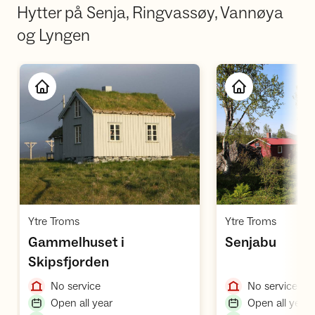
Hytter på Senja, Ringvassøy, Vannøya
og Lyngen
Open cabin
O
,
,
Ytre Troms
Ytre Troms
,
Gammelhuset i
Senjabu
,
Skipsfjorden
,
,
No service
No service
,
,
Open all year
Open all year