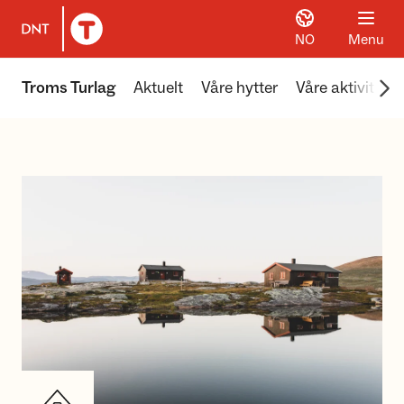
NO
Menu
To DNT.no frontpage
Scr
Troms Turlag
Aktuelt
Våre hytter
Våre aktiviteter