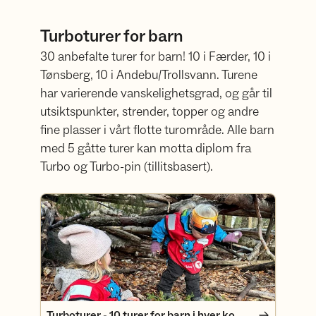
Turboturer for barn
30 anbefalte turer for barn! 10 i Færder, 10 i
Tønsberg, 10 i Andebu/Trollsvann. Turene
har varierende vanskelighetsgrad, og går til
utsiktspunkter, strender, topper og andre
fine plasser i vårt flotte turområde. Alle barn
med 5 gåtte turer kan motta diplom fra
Turbo og Turbo-pin (tillitsbasert).
Turboturer - 10 turer for barn i hver kommune
Turboturer - 10 turer for barn i hver kommune