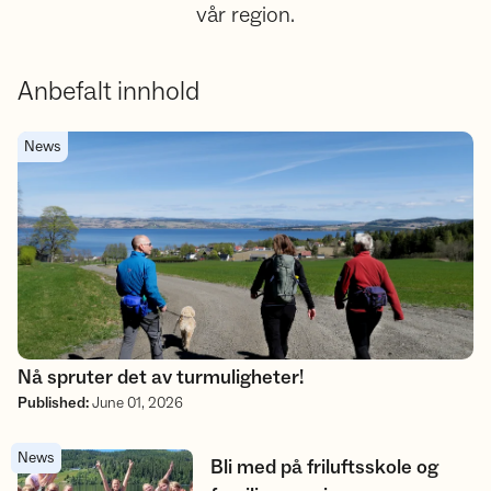
vår region.
Anbefalt innhold
Nå spruter det av turmuligheter!
News
Nå spruter det av turmuligheter!
Published
:
June 01, 2026
News
Bli med på friluftsskole og familiecamp i sommer
Bli med på friluftsskole og