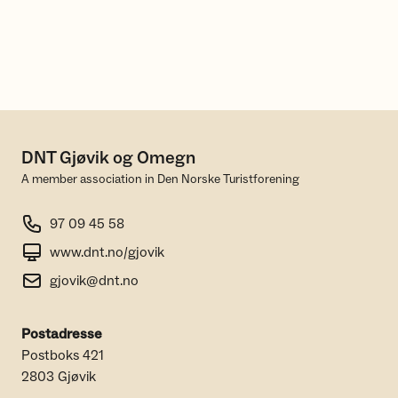
DNT Gjøvik og Omegn
A member association in Den Norske Turistforening
97 09 45 58
www.dnt.no/gjovik
gjovik@dnt.no
Postadresse
Postboks 421
2803 Gjøvik