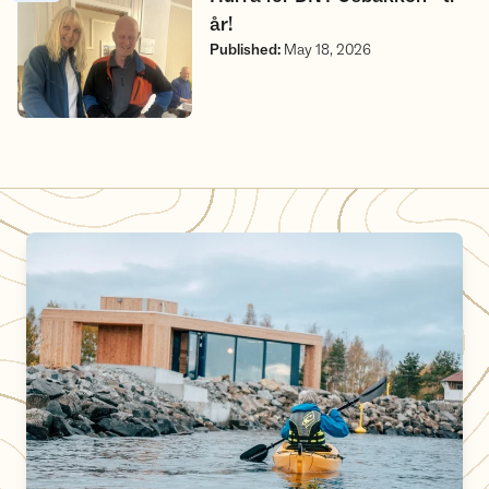
år!
Published
:
May 18, 2026
Friluftshuset med badstue og kajakkutleie