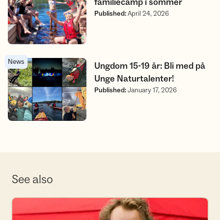
familiecamp i sommer
Published
:
April 24, 2026
News
Ungdom 15-19 år: Bli med på Unge Naturtalenter!
Ungdom 15-19 år: Bli med på
Unge Naturtalenter!
Published
:
January 17, 2026
See also
Bli frivillig