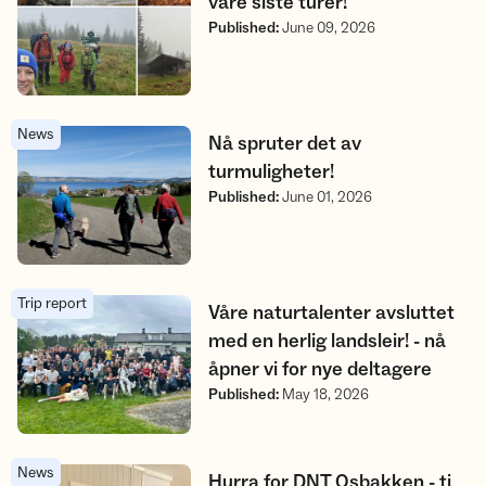
våre siste turer!
Published
:
June 09, 2026
News
Nå spruter det av turmuligheter!
Nå spruter det av
turmuligheter!
Published
:
June 01, 2026
Trip report
Våre naturtalenter avsluttet med en herlig landsleir! - nå åpner 
Våre naturtalenter avsluttet
med en herlig landsleir! - nå
åpner vi for nye deltagere
Published
:
May 18, 2026
News
Hurra for DNT Osbakken - ti år!
Hurra for DNT Osbakken - ti