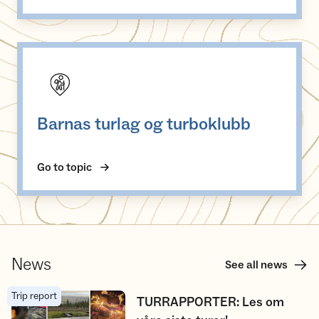
Barnas turlag og turboklubb
Barnas turlag og turboklubb
Go to topic
News
See all news
Trip report
TURRAPPORTER: Les om våre siste turer!
TURRAPPORTER: Les om