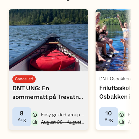
Open activities
O
Cancelled
Friluftsskole 
DNT UNG: En
Osbakken i uk
sommernatt på Trevatna
,
.. (kano & overnatting)
8
10
,
Easy guided group hike/tour
Easy
,
,
Aug
Aug
,
August 08 - August 09