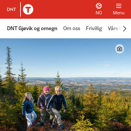
NO
Menu
To DNT.no frontpage
Scr
DNT Gjøvik og omegn
Om oss
Frivillig
Våre hytte