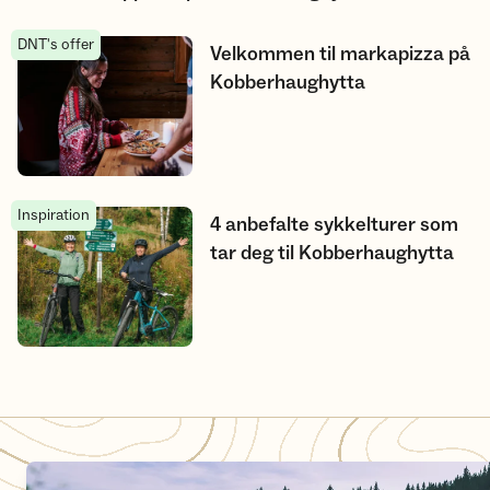
DNT's offer
Velkommen til markapizza på Kobberhaughytta
Velkommen til markapizza på
Kobberhaughytta
Inspiration
4 anbefalte sykkelturer som tar deg til Kobberhaughytta
4 anbefalte sykkelturer som
tar deg til Kobberhaughytta
COGNITIVE_SERVICE_TRANSLATE_ERROR