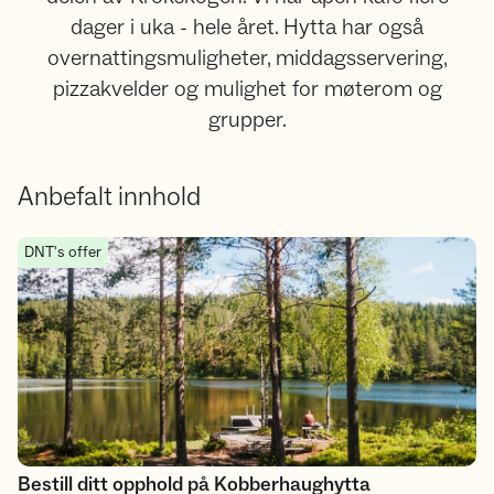
dager i uka - hele året. Hytta har også
overnattingsmuligheter, middagsservering,
pizzakvelder og mulighet for møterom og
grupper.
Anbefalt innhold
Bestill ditt opphold på Kobberhaughytta
DNT's offer
Bestill ditt opphold på Kobberhaughytta