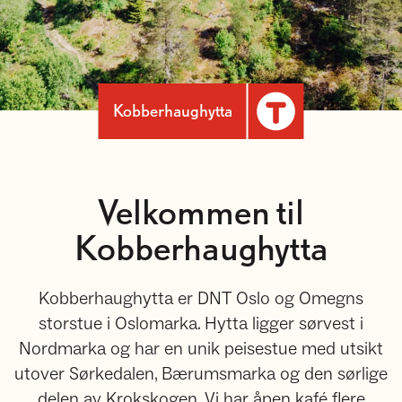
Kobberhaughytta
Velkommen til
Kobberhaughytta
Kobberhaughytta er DNT Oslo og Omegns
storstue i Oslomarka. Hytta ligger sørvest i
Nordmarka og har en unik peisestue med utsikt
utover Sørkedalen, Bærumsmarka og den sørlige
delen av Krokskogen. Vi har åpen kafé flere