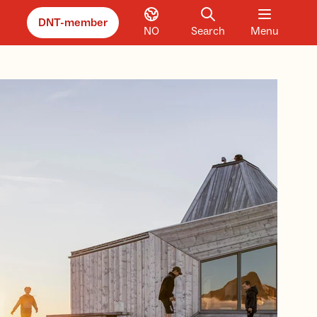
DNT-member
NO
Search
Menu