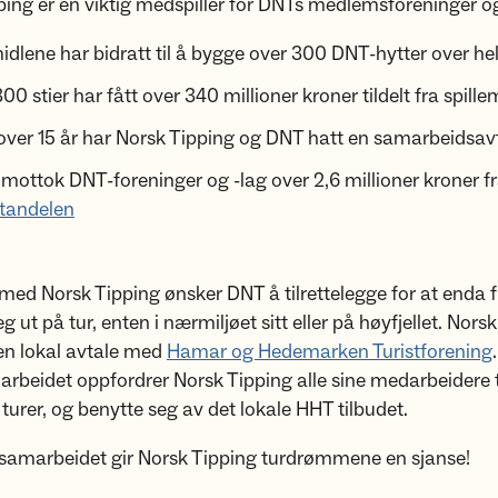
ping er en viktig medspiller for DNTs medlemsforeninger og
midlene har bidratt til å bygge over 300 DNT-hytter over he
00 stier har fått over 340 millioner kroner tildelt fra spill
 over 15 år har Norsk Tipping og DNT hatt en samarbeidsav
 mottok DNT-foreninger og -lag over 2,6 millioner kroner f
tandelen
d Norsk Tipping ønsker DNT å tilrettelegge for at enda f
ut på tur, enten i nærmiljøet sitt eller på høyfjellet. Nors
en lokal avtale med
Hamar og Hedemarken Turistforening
arbeidet oppfordrer Norsk Tipping alle sine medarbeidere t
 turer, og benytte seg av det lokale HHT tilbudet.
amarbeidet gir Norsk Tipping turdrømmene en sjanse!