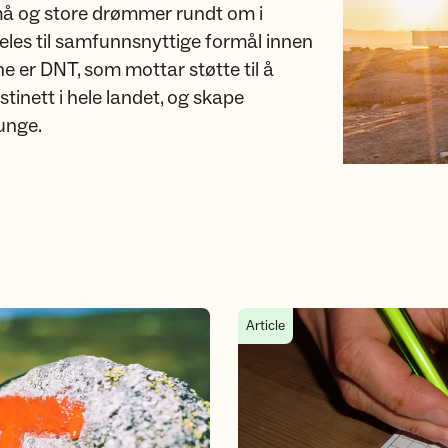
må og store drømmer rundt om i
deles til samfunnsnyttige formål innen
ene er DNT, som mottar støtte til å
stinett i hele landet, og skape
 unge.
Enerettsmodellen og ansvarlig s
Article