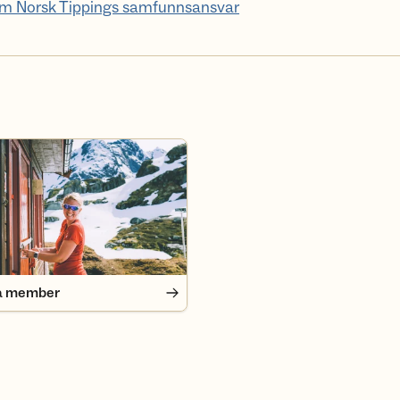
om Norsk Tippings samfunnsansvar
 member
a member