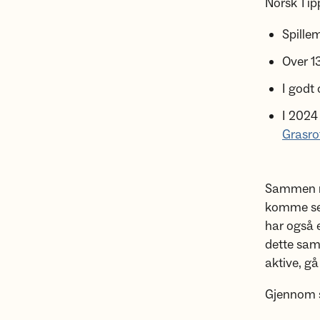
Norsk Tip
Spille
Over 13
I godt
I 2024
Grasro
Sammen me
komme seg 
har også 
dette sam
aktive, gå
Gjennom s