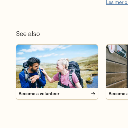
Les mer 
See also
Become a volunteer
Become a
Become a volunteer
Become 