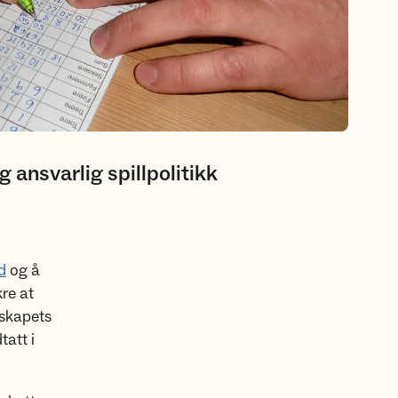
 ansvarlig spillpolitikk
d
og å
kre at
lskapets
att i