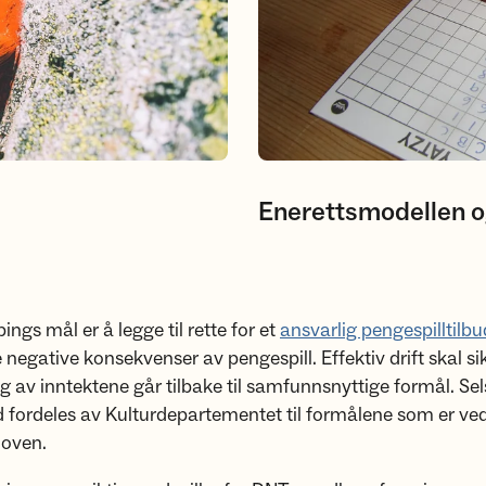
Enerettsmodellen og
ings mål er å legge til rette for et
ansvarlig pengespilltilbu
negative konsekvenser av pengespill. Effektiv drift skal si
g av inntektene går tilbake til samfunnsnyttige formål. Se
 fordeles av Kulturdepartementet til formålene som er vedt
loven.