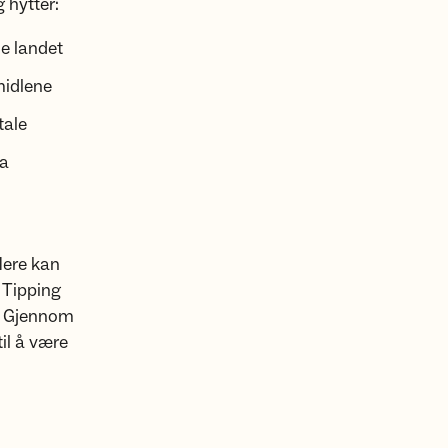
 hytter:
le landet
emidlene
tale
ra
lere kan
k Tipping
. Gjennom
il å være