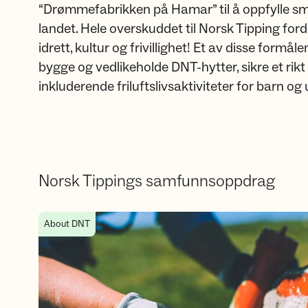
“Drømmefabrikken på Hamar” til å oppfylle s
landet. Hele overskuddet til Norsk Tipping for
idrett, kultur og frivillighet! Et av disse formål
bygge og vedlikeholde DNT-hytter, sikre et rikt 
inkluderende friluftslivsaktiviteter for barn og
Norsk Tippings samfunnsoppdrag
Støtt DNT gjennom grasrotandelen
About DNT