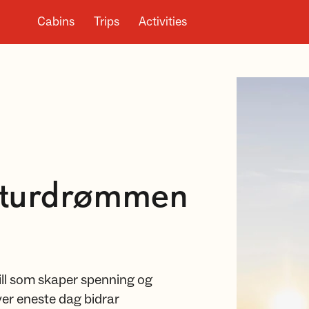
Cabins
Trips
Activities
r turdrømmen
ill som skaper spenning og
er eneste dag bidrar