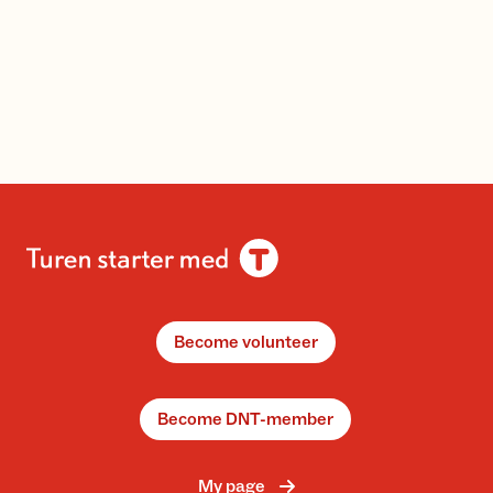
Become volunteer
Become DNT-member
My page