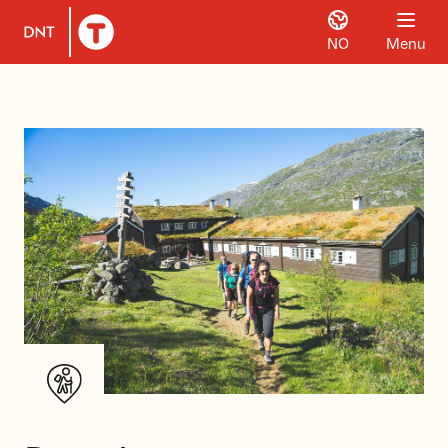
NO
Menu
To DNT.no frontpage