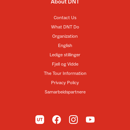
About DNT
Contact Us
What DNT Do
Organization
English
Ledige stillinger
Fjell og Vidde
The Tour Information
Privacy Policy
Samarbeidspartnere
To UT.no
To DNT on Facebook
To DNT on Instagram
To DNT on YouTube