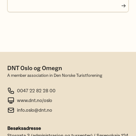
DNT Oslo og Omegn
A member association in Den Norske Turistforening
0047 22 82 28 00
www.dnt.no/oslo
info.oslo@dnt.no
Besøksadresse
Storgata 3 (administrasjon og tursenter) / Sørengkaia 124