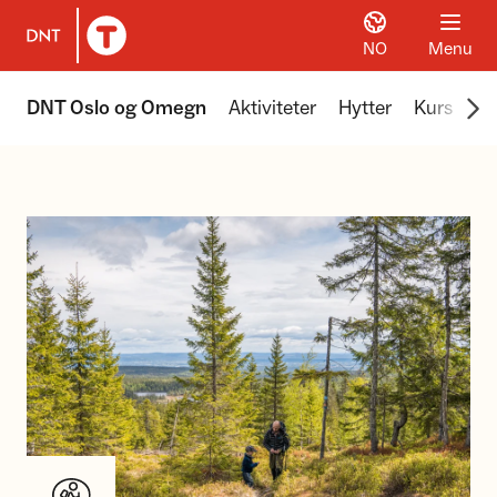
NO
Menu
To DNT.no frontpage
Scr
DNT Oslo og Omegn
Aktiviteter
Hytter
Kurs
Tu