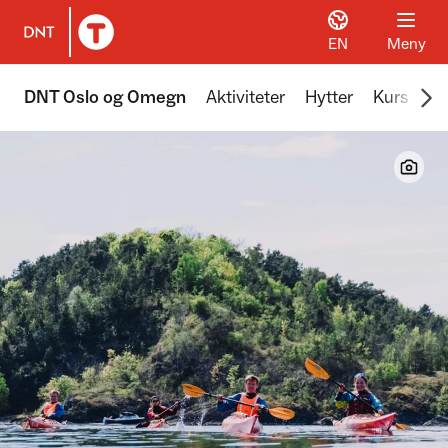
EN
Meny
Til DNT.no forside
Scr
DNT Oslo og Omegn
Aktiviteter
Hytter
Kurs
Tu