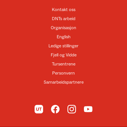
Kontakt oss
DNTs arbeid
Organisasjon
English
Ledige stillinger
Fjell og Vidde
Tursentrene
Personvern
Samarbeidspartnere
Til UT.no
Til DNT på Facebook
Til DNT på Instagram
Til DNT på YouTube