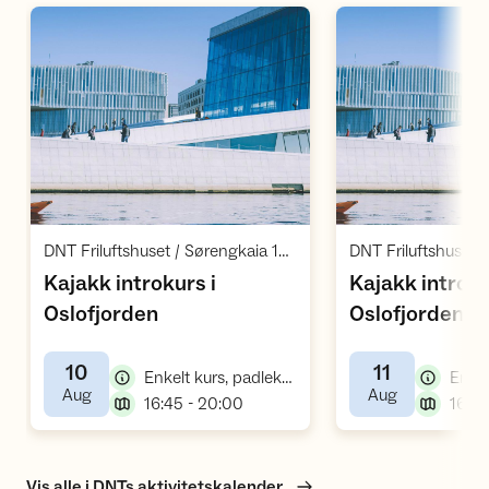
Åpne aktivitet
Å
,
DNT Friluftshuset / Sørengkaia 124 / Oslo
Kajakk introkurs i
Kajakk introku
,
,
Oslofjorden
Oslofjorden
10
11
,
Enkelt kurs, padlekurs
,
,
Aug
Aug
,
16:45 - 20:00
16:45
Vis alle i DNTs aktivitetskalender