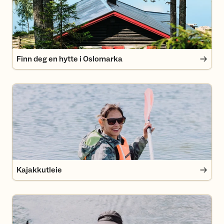
Finn deg en hytte i Oslomarka
Kajakkutleie
Kajakkutleie
Våttkort med DNT