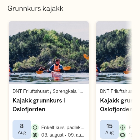
Grunnkurs kajakk
Åpne aktivitet
Å
,
DNT Friluftshuset / Sørengkaia 124 / Oslo
Kajakk grunnkurs i
Kajakk grunnk
,
,
Oslofjorden
Oslofjorden
8
15
,
Enkelt kurs, padlekurs
,
,
Aug
Aug
,
08. august - 09. august