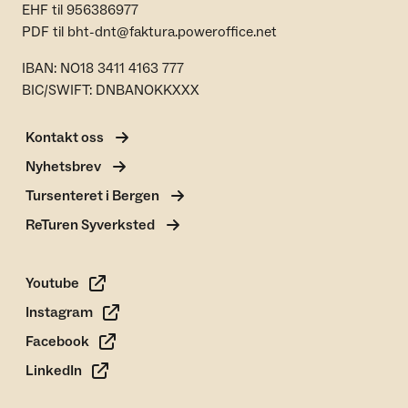
EHF til 956386977
PDF til bht-dnt@faktura.poweroffice.net
IBAN: NO18 3411 4163 777
BIC/SWIFT: DNBANOKKXXX
Kontakt oss
Nyhetsbrev
Tursenteret i Bergen
ReTuren Syverksted
Youtube
Instagram
Facebook
LinkedIn