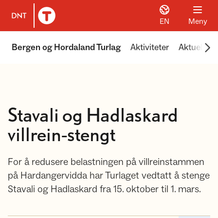
EN
Meny
Til DNT.no forside
Scr
Bergen og Hordaland Turlag
Aktiviteter
Aktuelt
Stavali og Hadlaskard
villrein-stengt
For å redusere belastningen på villreinstammen
på Hardangervidda har Turlaget vedtatt å stenge
Stavali og Hadlaskard fra 15. oktober til 1. mars.