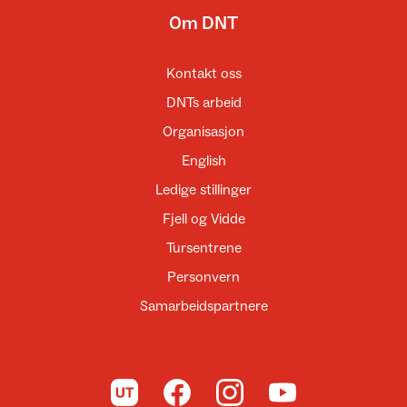
Om DNT
Kontakt oss
DNTs arbeid
Organisasjon
English
Ledige stillinger
Fjell og Vidde
Tursentrene
Personvern
Samarbeidspartnere
Til UT.no
Til DNT på Facebook
Til DNT på Instagram
Til DNT på YouTube