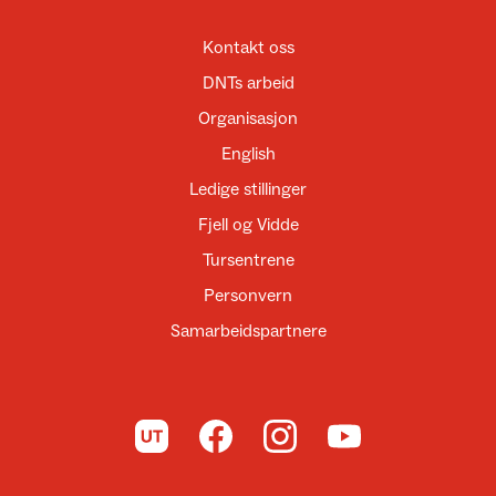
Kontakt oss
DNTs arbeid
Organisasjon
English
Ledige stillinger
Fjell og Vidde
Tursentrene
Personvern
Samarbeidspartnere
Til UT.no
Til DNT på Facebook
Til DNT på Instagram
Til DNT på YouTube