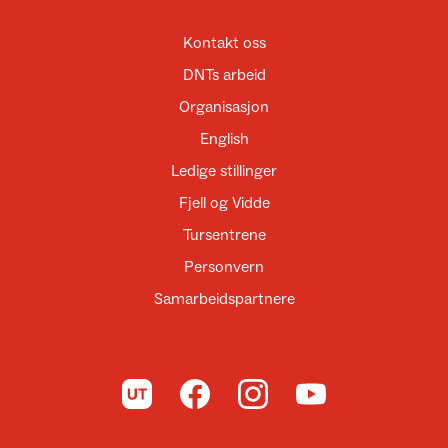
Kontakt oss
DNTs arbeid
Organisasjon
English
Ledige stillinger
Fjell og Vidde
Tursentrene
Personvern
Samarbeidspartnere
Til UT.no
Til DNT på Facebook
Til DNT på Instagram
Til DNT på YouTube