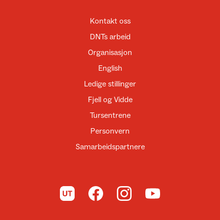
Kontakt oss
DNTs arbeid
Organisasjon
English
Ledige stillinger
Fjell og Vidde
Tursentrene
Personvern
Samarbeidspartnere
Til UT.no
Til DNT på Facebook
Til DNT på Instagram
Til DNT på YouTube