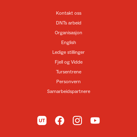
Kontakt oss
DNTs arbeid
Organisasjon
English
Ledige stillinger
Fjell og Vidde
Tursentrene
Personvern
Samarbeidspartnere
Til UT.no
Til DNT på Facebook
Til DNT på Instagram
Til DNT på YouTube