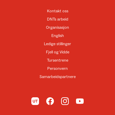
Kontakt oss
DNTs arbeid
Organisasjon
English
Ledige stillinger
Fjell og Vidde
Tursentrene
Personvern
Samarbeidspartnere
Til UT.no
Til DNT på Facebook
Til DNT på Instagram
Til DNT på YouTube