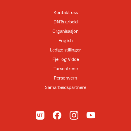
Kontakt oss
DNTs arbeid
Organisasjon
English
Ledige stillinger
Fjell og Vidde
Tursentrene
Personvern
Samarbeidspartnere
Til UT.no
Til DNT på Facebook
Til DNT på Instagram
Til DNT på YouTube