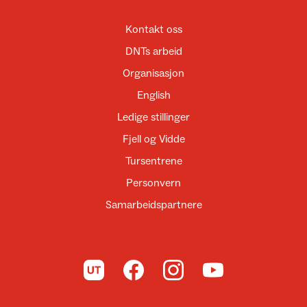
Kontakt oss
DNTs arbeid
Organisasjon
English
Ledige stillinger
Fjell og Vidde
Tursentrene
Personvern
Samarbeidspartnere
Til UT.no
Til DNT på Facebook
Til DNT på Instagram
Til DNT på YouTube