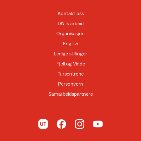
Kontakt oss
DNTs arbeid
Organisasjon
English
Ledige stillinger
Fjell og Vidde
Tursentrene
Personvern
Samarbeidspartnere
Til UT.no
Til DNT på Facebook
Til DNT på Instagram
Til DNT på YouTube