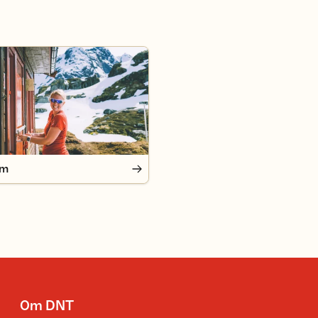
em
Om DNT