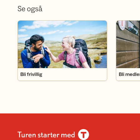
Se også
Bli frivillig
Bli medlem
Bli frivillig
Bli medl